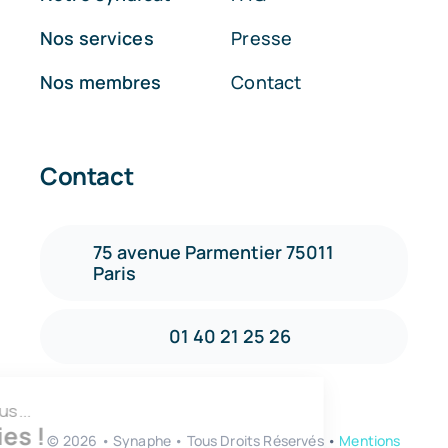
Nos services
Presse
Nos membres
Contact
Contact
75 avenue Parmentier 75011
Paris
01 40 21 25 26
ut c'est nous...
s Cookies !
©
2026 • Synaphe • Tous Droits Réservés •
Mentions