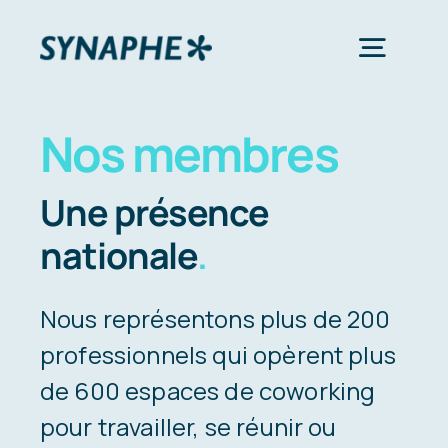
Passer
au
Toggl
contenu
Navig
Nos membres
Notre Syndicat
Une présence
Nos Services
nationale
.
Nos événements
Nous représentons plus de 200
professionnels qui opèrent plus
Nos membres
de 600 espaces de coworking
pour travailler, se réunir ou
Contact