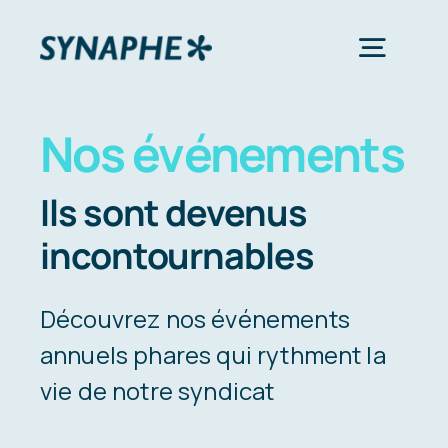
Passer
au
Toggl
contenu
Navig
Nos événements
Notre Syndicat
Ils sont devenus
Nos Services
incontournables
Nos événements
Découvrez nos événements
annuels phares qui rythment la
Nos membres
vie de notre syndicat
Contact