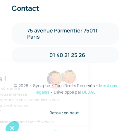
Contact
75 avenue Parmentier 75011
Paris
01 40 21 25 26
t c'est nous...
s Cookies !
©
2026 • Synaphe • Tous Droits Réservés •
Mentions
attendu d'être sûrs que le
légales
• Développé par
DÉDAL
nu de ce site vous intéresse
 de vous déranger, mais on aimerait bien vous
pagner pendant votre visite...
 OK pour vous ?
Retour en haut
Consentements certifiés par