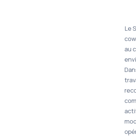
Le S
cowo
au 
env
Dan
tra
reco
comm
acti
mod
opé