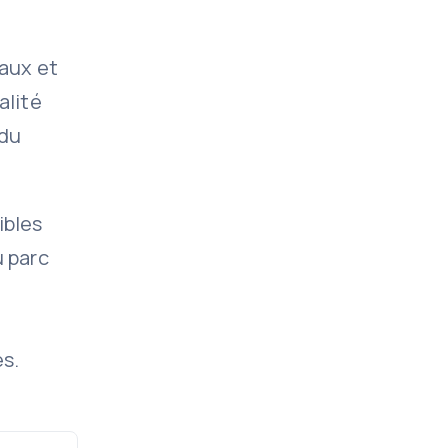
caux et
alité
 du
ibles
u parc
s.