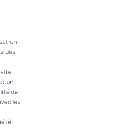
isation
re des
ivité
uction
lité de
avec les
iété