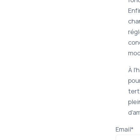
Enfi
chan
régl
conc
mod
À l’
pour
tert
ple
d’a
Email*