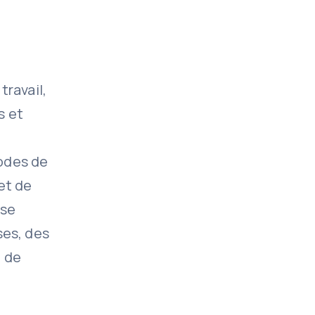
e
travail,
s et
odes de
et de
ose
ses, des
t de