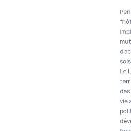
Pen
“hô
impl
mutu
d’ac
sols
Le L
terr
des 
vie 
poli
dév
fonc