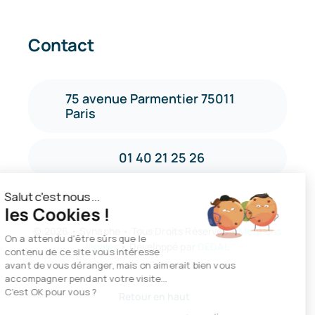
Contact
75 avenue Parmentier 75011
Paris
01 40 21 25 26
Salut c'est nous...
les Cookies !
©
2026 • Synaphe • Tous Droits Réservés •
Mentions
On a attendu d'être sûrs que le
légales
• Développé par
DÉDAL
contenu de ce site vous intéresse
avant de vous déranger, mais on aimerait bien vous
accompagner pendant votre visite...
C'est OK pour vous ?
Retour en haut