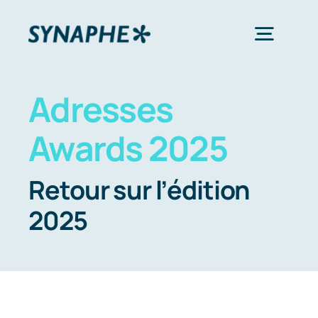
Passer
au
Toggl
contenu
Navig
Adresses
Notre Syndicat
Awards 2025
Nos Services
Retour sur l’édition
Nos événements
2025
Nos membres
Contact