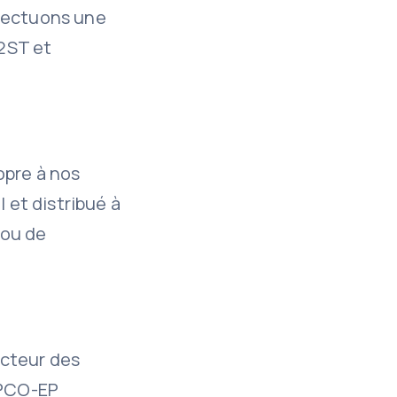
ffectuons une
2ST et
opre à nos
 et distribué à
/ou de
ecteur des
OPCO-EP