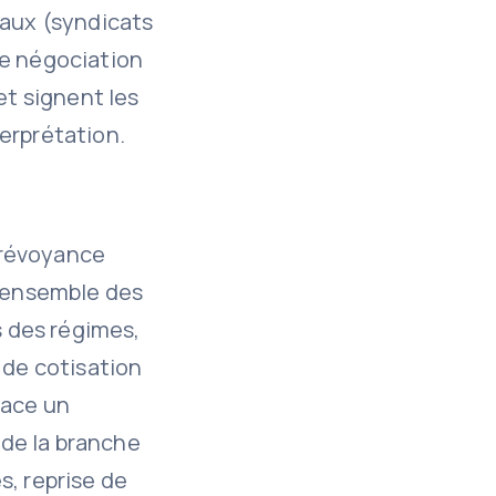
iaux (syndicats
de négociation
et signent les
erprétation.
prévoyance
l’ensemble des
s des régimes,
 de cotisation
lace un
 de la branche
s, reprise de