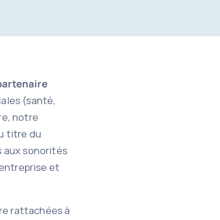
partenaire
iales (santé,
re, notre
 titre du
 aux sonorités
entreprise et
re rattachées à