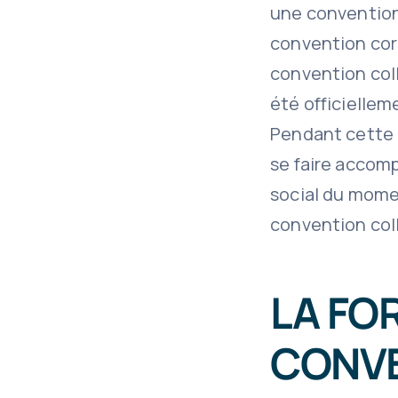
une convention c
convention corr
convention coll
été officiellem
Pendant cette 
se faire accomp
social du momen
convention coll
LA FO
CONVE