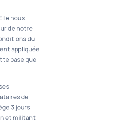
Elle nous
eur de notre
onditions du
ement appliquée
ette base que
 ses
ataires de
ège 3 jours
n et militant