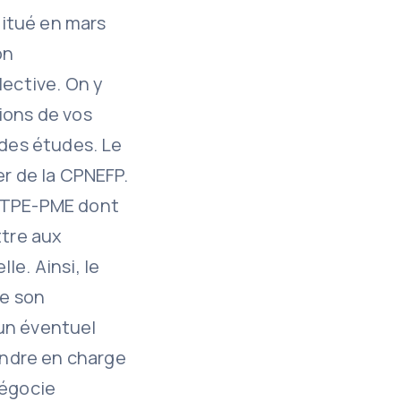
titué en mars
on
lective. On y
ions de vos
 des études. Le
er de la CPNEFP.
s TPE-PME dont
ttre aux
le. Ainsi, le
ve son
’un éventuel
rendre en charge
négocie