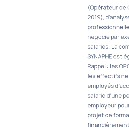
(Opérateur de 
2019), d’analys
professionnelle
négocie par exe
salariés. La co
SYNAPHE est éga
Rappel : les O
les effectifs n
employés d’accé
salarié d’une p
employeur pour
projet de forma
financièrement 